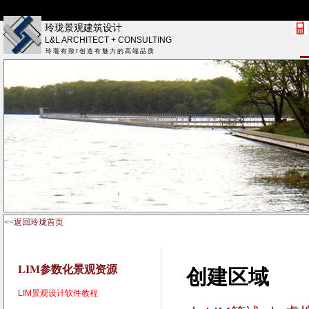
玲珑景观建筑设计
L&L ARCHITECT + CONSULTING
玲 瓏 有 致 I 创 造 有 魅 力 的 高 端 品 质
<<
返回玲珑首页
LIM参数化景观资源
创建区域
LIM景观设计软件教程