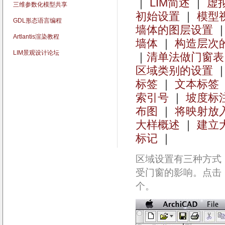
｜
LIM简述
｜
虚
三维参数化模型共享
初始设置
｜
模型
GDL形态语言编程
墙体的图层设置
Artlantis渲染教程
墙体
｜
构造层次
LIM景观设计论坛
｜
清单法做门窗表
区域类别的设置
标签
｜
文本标签
索引号
｜
坡度标
布图
｜
将映射放
大样概述
｜
建立
标记
｜
区域设置
有三种方式
受门窗的影响。点击
个。