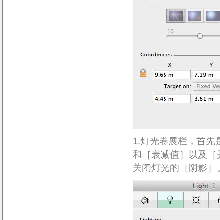
1.灯光卷展栏，首先
和［衰减值］以及［
关闭灯光的［阴影］