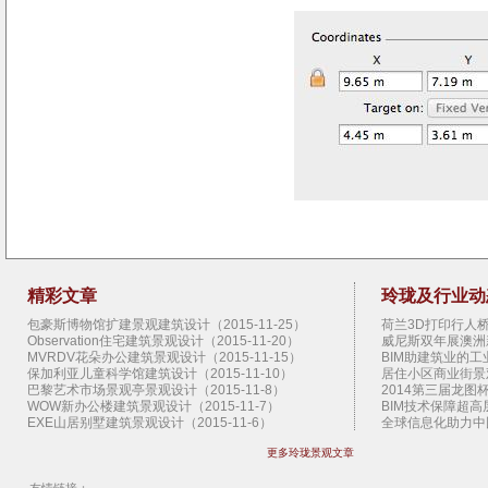
精彩文章
玲珑及行业动
包豪斯博物馆扩建景观建筑设计（2015-11-25）
荷兰3D打印行人桥景
Observation住宅建筑景观设计（2015-11-20）
威尼斯双年展澳洲新
MVRDV花朵办公建筑景观设计（2015-11-15）
BIM助建筑业的工业
保加利亚儿童科学馆建筑设计（2015-11-10）
居住小区商业街景观设
巴黎艺术市场景观亭景观设计（2015-11-8）
2014第三届龙图杯
WOW新办公楼建筑景观设计（2015-11-7）
BIM技术保障超高层
EXE山居别墅建筑景观设计（2015-11-6）
全球信息化助力中国
扎哈纽约首个住宅建筑景观设计（2015-11-5）
扎哈范儿的建筑（20
更多玲珑景观文章
拉科鲁尼亚停车楼建筑景观设计（2015-11-4）
2013香港BIM会议
SHoP圣达菲艺术馆建筑景观设计（2015-11-3）
West 8景观设计公
曼哈顿地下公园概念景观设计（2015-11-2）
施工图审查制度的八大