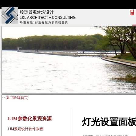
玲珑景观建筑设计
L&L ARCHITECT + CONSULTING
玲 瓏 有 致 I 创 造 有 魅 力 的 高 端 品 质
<<
返回玲珑首页
LIM参数化景观资源
灯光设置面
LIM景观设计软件教程