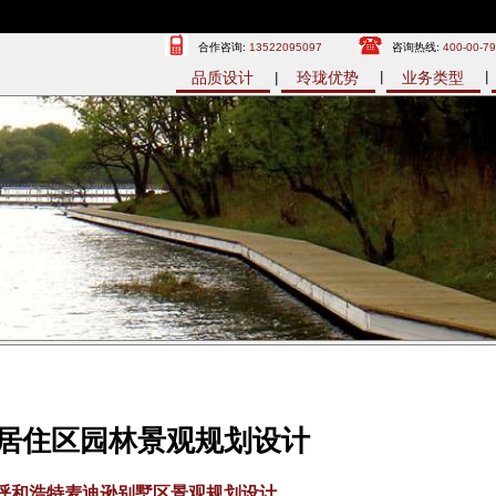
合作咨询:
13522095097
咨询热线:
400-00-7
品质设计
玲珑优势
业务类型
居住区园林景观规划设计
呼和浩特麦迪逊别墅区景观规划设计