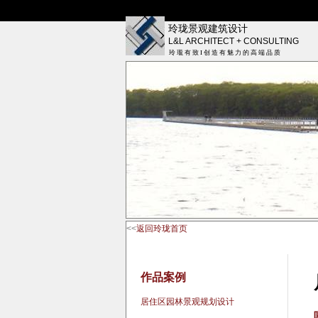
玲珑景观建筑设计
L&L ARCHITECT + CONSULTING
玲 瓏 有 致 I 创 造 有 魅 力 的 高 端 品 质
<<
返回玲珑首页
作品案例
居住区园林景观规划设计