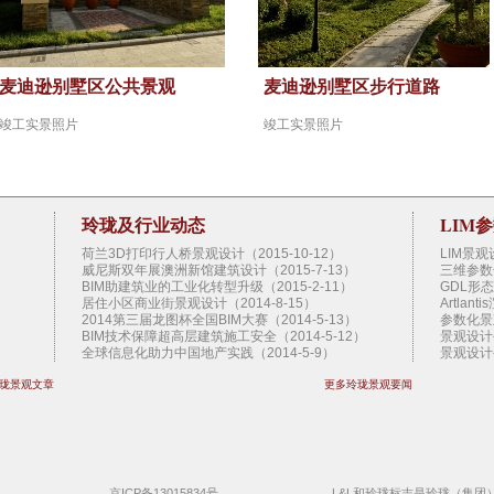
麦迪逊别墅区公共景观
麦迪逊别墅区步行道路
竣工实景照片
竣工实景照片
玲珑及行业动态
LIM
）
荷兰3D打印行人桥景观设计（2015-10-12）
LIM景
威尼斯双年展澳洲新馆建筑设计（2015-7-13）
三维参数
）
BIM助建筑业的工业化转型升级（2015-2-11）
GDL形
居住小区商业街景观设计（2014-8-15）
Artlan
2014第三届龙图杯全国BIM大赛（2014-5-13）
参数化景
BIM技术保障超高层建筑施工安全（2014-5-12）
景观设计
全球信息化助力中国地产实践（2014-5-9）
景观设计
扎哈范儿的建筑（2014-5-9）
景观设计
珑景观文章
更多玲珑景观要闻
2013香港BIM会议即将举办（2013-10-30）
景观设计
）
West 8景观设计公司简介（2013-10-16）
景观设计
施工图审查制度的八大弊端（2013-10-16）
景观设计
园林景观设计公司设计走向的思考（2013-9-23）
景观设计
地产园林景观设计公司的设计趋势（2013-9-12）
景观设计
云时代 BIM的延伸需求（2013-09-03）
景观设计
神奇的3D打印技术（2013-09-03）
景观设计
京ICP备13015834号
L&L和玲珑标志是玲珑（集