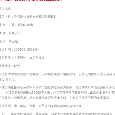
项目概述:
项目名称：呼和浩特市麦迪逊花园景观设计
地 点：内蒙古呼和浩特市
类 别：景观设计
规 模：16公顷
设计时间：2008/08 -2009/04
项目阶段：方案设计－施工图设计
获奖情况：暂无
以传统的理想景观模式承载都市人对美好居住环境的向往，以多元的西班牙文化点缀
邂逅·西班牙。
本项目的建设地址位于呼和浩特市如意开发区的东南侧，项目的所址有着优越的地理
力。 本项目景观面积约130000平方米，包括多种不同的建筑类型，由南向北分别
密度较低，地势平坦，场地南北侧设置社区出入口，东侧多层住宅下层为地下车库。
设计采用一廊、两核、六区、多节点的布局结构组织场地空间。
一廊：一条意向的河流在山林间穿梭，演化为场地中最具特色的完整的景观体验廊道