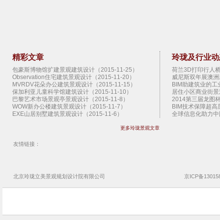
精彩文章
玲珑及行业动
包豪斯博物馆扩建景观建筑设计（2015-11-25）
荷兰3D打印行人桥景
Observation住宅建筑景观设计（2015-11-20）
威尼斯双年展澳洲新
MVRDV花朵办公建筑景观设计（2015-11-15）
BIM助建筑业的工业
保加利亚儿童科学馆建筑设计（2015-11-10）
居住小区商业街景观设
巴黎艺术市场景观亭景观设计（2015-11-8）
2014第三届龙图杯
WOW新办公楼建筑景观设计（2015-11-7）
BIM技术保障超高层
EXE山居别墅建筑景观设计（2015-11-6）
全球信息化助力中国
扎哈纽约首个住宅建筑景观设计（2015-11-5）
扎哈范儿的建筑（20
更多玲珑景观文章
拉科鲁尼亚停车楼建筑景观设计（2015-11-4）
2013香港BIM会议
SHoP圣达菲艺术馆建筑景观设计（2015-11-3）
West 8景观设计公
曼哈顿地下公园概念景观设计（2015-11-2）
施工图审查制度的八大
友情链接：
上海外滩艺术中心建筑景观设计（2015-11-1）
园林景观设计公司设
江原道游客中心建筑景观设计（2015-10-30）
地产园林景观设计公
扭转艺术博物馆建筑景观设计（2015-10-29）
云时代 BIM的延伸需
Claridge伦敦景观亭景观设计（2015-10-28）
神奇的3D打印技术（
北京玲珑立美景观
规划设计院
有限公司
京ICP备13015
布鲁日艺术节运河景观设计（2015-10-27）
BIM技术助香港建筑
希腊银阁别墅建筑景观设计（2015-10-26）
企业BIM实施需要了
日本切分宅住宅建筑景观设计（2015-10-25）
超高层管理难 BIM
TheRiver文化中心建筑景观设计（2015-10-24）
玲珑景观设计公司文
芝加哥双年展景观亭景观设计（2015-10-23）
玲珑景观设计公司悦
Kresings动物园舍建筑景观设计（2015-10-22）
解读园林景观设计公