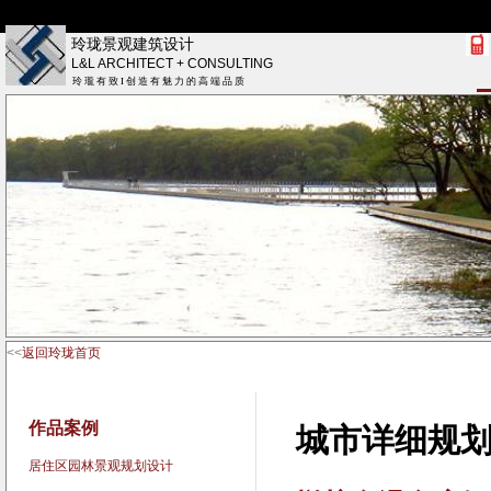
玲珑景观建筑设计
L&L ARCHITECT + CONSULTING
玲 瓏 有 致 I 创 造 有 魅 力 的 高 端 品 质
<<
返回玲珑首页
作品案例
城市详细规
居住区园林景观规划设计