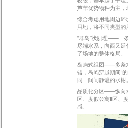
较缓，基本趋于平坦
芦苇优势物种为主，
综合考虑用地周边环
用地，将不同类型的
“群岛”状肌理——
尽端水系，向西又延伸
了场地的整体格局。
岛屿式组团——多条
错，岛屿穿越期间”
同一间间静谧的水榭
品质化分区——纵向
区、度假公寓Ⅱ区、
感。