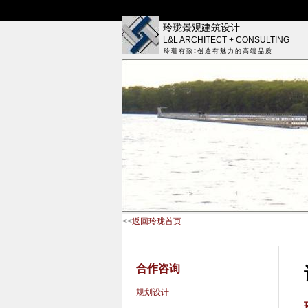
玲珑景观建筑设计
L&L ARCHITECT + CONSULTING
玲 瓏 有 致 I 创 造 有 魅 力 的 高 端 品 质
<<
返回玲珑首页
合作咨询
规划设计