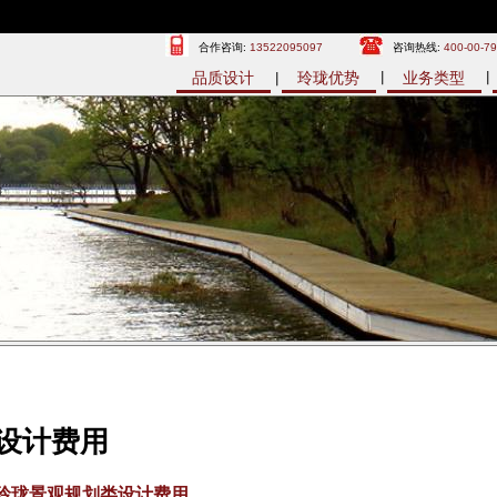
合作咨询:
13522095097
咨询热线:
400-00-7
品质设计
玲珑优势
业务类型
设计费用
玲珑景观规划类设计费用