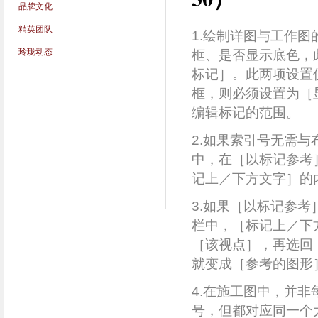
品牌文化
精英团队
1.
绘制
详图与工作图
玲珑动态
框、是否显示底色，
标记］。此两项设置
框，则必须设置为［显
编辑标记的范围。
2.如果索引号无需
中，在［以标记参考
记上／下方文字］的
3.如果［以标记参
栏中，［标记上／下
［该视点］，再选回
就变成［参考的图形
4.在施工图中，并
号，但都对应同一个大