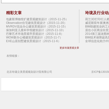
精彩文章
玲珑及行业动
包豪斯博物馆扩建景观建筑设计（2015-11-25）
荷兰3D打印行人桥景
Observation住宅建筑景观设计（2015-11-20）
威尼斯双年展澳洲新
MVRDV花朵办公建筑景观设计（2015-11-15）
BIM助建筑业的工业
保加利亚儿童科学馆建筑设计（2015-11-10）
居住小区商业街景观设
巴黎艺术市场景观亭景观设计（2015-11-8）
2014第三届龙图杯
WOW新办公楼建筑景观设计（2015-11-7）
BIM技术保障超高层
EXE山居别墅建筑景观设计（2015-11-6）
全球信息化助力中国
扎哈纽约首个住宅建筑景观设计（2015-11-5）
扎哈范儿的建筑（20
更多玲珑景观文章
拉科鲁尼亚停车楼建筑景观设计（2015-11-4）
2013香港BIM会议
SHoP圣达菲艺术馆建筑景观设计（2015-11-3）
West 8景观设计公
曼哈顿地下公园概念景观设计（2015-11-2）
施工图审查制度的八大
友情链接：
上海外滩艺术中心建筑景观设计（2015-11-1）
园林景观设计公司设
江原道游客中心建筑景观设计（2015-10-30）
地产园林景观设计公
扭转艺术博物馆建筑景观设计（2015-10-29）
云时代 BIM的延伸需
Claridge伦敦景观亭景观设计（2015-10-28）
神奇的3D打印技术（
北京玲珑立美景观
规划设计院
有限公司
京ICP备13015
布鲁日艺术节运河景观设计（2015-10-27）
BIM技术助香港建筑
希腊银阁别墅建筑景观设计（2015-10-26）
企业BIM实施需要了
日本切分宅住宅建筑景观设计（2015-10-25）
超高层管理难 BIM
TheRiver文化中心建筑景观设计（2015-10-24）
玲珑景观设计公司文
芝加哥双年展景观亭景观设计（2015-10-23）
玲珑景观设计公司悦
Kresings动物园舍建筑景观设计（2015-10-22）
解读园林景观设计公
首尔Dior时尚店建筑景观设计（2015-10-21）
玲珑景观设计公司乳
温哥华艺术展廊建筑景观设计（2015-10-20）
玲珑景观设计公司唐
斯坦福新艺术系馆建筑景观设计（2015-10-19）
玲珑景观设计公司烟
瑞典79&Park公寓建筑景观设计（2015-10-18）
玲珑景观设计公司济