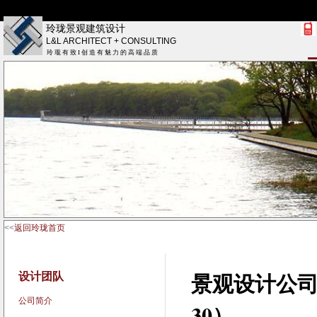
玲珑景观建筑设计
L&L ARCHITECT + CONSULTING
玲 瓏 有 致 I 创 造 有 魅 力 的 高 端 品 质
<<
返回玲珑首页
设计团队
景观设计公司的
公司简介
30）