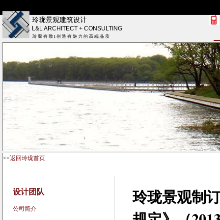
玲珑景观建筑设计
L&L ARCHITECT + CONSULTING
玲 瓏 有 致 I 创 造 有 魅 力 的 高 端 品 质
<<
返回玲珑首页
设计团队
玲珑景观
制
公司简介
规定》（2013-