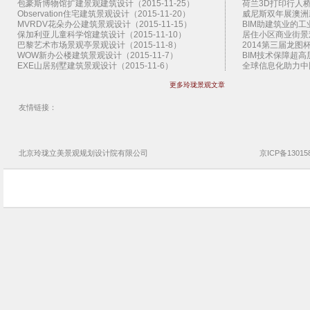
包豪斯博物馆扩建景观建筑设计（2015-11-25）
荷兰3D打印行人桥景
Observation住宅建筑景观设计（2015-11-20）
威尼斯双年展澳洲新
MVRDV花朵办公建筑景观设计（2015-11-15）
BIM助建筑业的工业
保加利亚儿童科学馆建筑设计（2015-11-10）
居住小区商业街景观设
巴黎艺术市场景观亭景观设计（2015-11-8）
2014第三届龙图杯
WOW新办公楼建筑景观设计（2015-11-7）
BIM技术保障超高层
EXE山居别墅建筑景观设计（2015-11-6）
全球信息化助力中国
扎哈纽约首个住宅建筑景观设计（2015-11-5）
扎哈范儿的建筑（20
更多玲珑景观文章
拉科鲁尼亚停车楼建筑景观设计（2015-11-4）
2013香港BIM会议
SHoP圣达菲艺术馆建筑景观设计（2015-11-3）
West 8景观设计公
曼哈顿地下公园概念景观设计（2015-11-2）
施工图审查制度的八大
友情链接：
上海外滩艺术中心建筑景观设计（2015-11-1）
园林景观设计公司设
江原道游客中心建筑景观设计（2015-10-30）
地产园林景观设计公
扭转艺术博物馆建筑景观设计（2015-10-29）
云时代 BIM的延伸需
Claridge伦敦景观亭景观设计（2015-10-28）
神奇的3D打印技术（
北京玲珑立美景观
规划设计院
有限公司
京ICP备13015
布鲁日艺术节运河景观设计（2015-10-27）
BIM技术助香港建筑
希腊银阁别墅建筑景观设计（2015-10-26）
企业BIM实施需要了
日本切分宅住宅建筑景观设计（2015-10-25）
超高层管理难 BIM
TheRiver文化中心建筑景观设计（2015-10-24）
玲珑景观设计公司文
芝加哥双年展景观亭景观设计（2015-10-23）
玲珑景观设计公司悦
Kresings动物园舍建筑景观设计（2015-10-22）
解读园林景观设计公
首尔Dior时尚店建筑景观设计（2015-10-21）
玲珑景观设计公司乳
温哥华艺术展廊建筑景观设计（2015-10-20）
玲珑景观设计公司唐
斯坦福新艺术系馆建筑景观设计（2015-10-19）
玲珑景观设计公司烟
瑞典79&Park公寓建筑景观设计（2015-10-18）
玲珑景观设计公司济
荷兰犹太屠杀纪念遗址景观设计（2015-10-17）
玲珑景观设计公司德
Naman竹餐厅建筑景观设计（2015-10-16）
玲珑景观设计公司二
3D打印冰屋赢得NASA建筑竞赛（2015-10-15）
玲珑景观设计公司碧
FRPO泳池景观亭景观设计（2015-10-14）
玲珑景观设计公司荷
梅斯纳尔博物馆建筑景观设计（2015-10-13）
玲珑景观BIM化宝湖