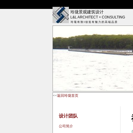
玲珑景观建筑设计
L&L ARCHITECT + CONSULTING
玲 瓏 有 致 I 创 造 有 魅 力 的 高 端 品 质
<<
返回玲珑首页
设计团队
公司简介