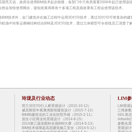
苏国亮又说，政府在使用BIM技术起步较慢，各部门中只有房屋署2006年起已使用
自然会加快使用脚步，据知发展局将有十多项工程及路政署有工程会使用该技术。
除BIM技术外，金门建筑亦在施工过程中运用3D打印技术，透过3D打印可将复杂的
的机场中转客运廊钢结构结合BIM及3D打印技术，透过立体模型可令前线员工清楚了
玲珑及行业动态
LIM
）
荷兰3D打印行人桥景观设计（2015-10-12）
LIM景
威尼斯双年展澳洲新馆建筑设计（2015-7-13）
三维参数
）
BIM助建筑业的工业化转型升级（2015-2-11）
GDL形
居住小区商业街景观设计（2014-8-15）
Artlan
2014第三届龙图杯全国BIM大赛（2014-5-13）
参数化景
BIM技术保障超高层建筑施工安全（2014-5-12）
景观设计