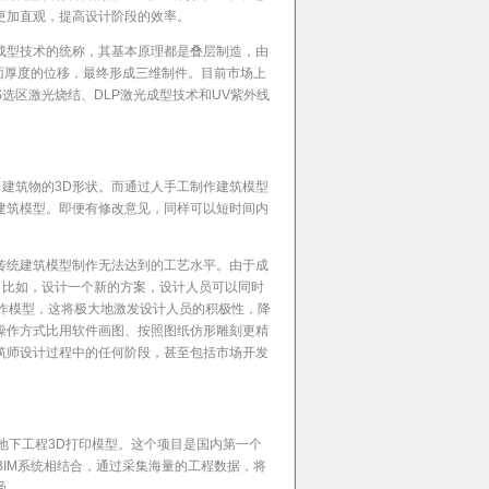
型更加直观，提高设计阶段的效率。
成型技术的统称，其基本原理都是叠层制造，由
面厚度的位移，最终形成三维制件。目前市场上
S选区激光烧结、DLP激光成型技术和UV紫外线
建筑物的3D形状。而通过人手工制作建筑模型
建筑模型。即便有修改意见，同样可以短时间内
传统建筑模型制作无法达到的工艺水平。由于成
。比如，设计一个新的方案，设计人员可以同时
制作模型，这将极大地激发设计人员的积极性，降
操作方式比用软件画图、按照图纸仿形雕刻更精
筑师设计过程中的任何阶段，甚至包括市场开发
路地下工程3D打印模型。这个项目是国内第一个
BIM系统相结合，通过采集海量的工程数据，将
受。