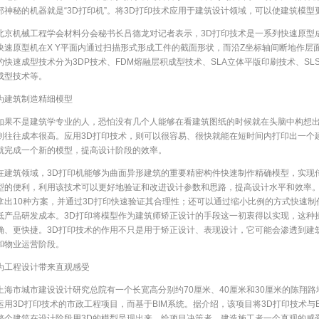
部神秘的机器就是“3D打印机”。将3D打印技术应用于建筑设计领域，可以使建筑模
北京机械工程学会材料分会秘书长吕德龙对记者表示，3D打印技术是一系列快速原型
快速原型机在X Y平面内通过扫描形式形成工件的截面形状，而沿Z坐标轴间断地作层
的快速成型技术分为3DP技术、FDM熔融层积成型技术、SLA立体平版印刷技术、SL
成型技术等。
为建筑制造精细模型
如果不是建筑学专业的人，恐怕没有几个人能够在看建筑图纸的时候就在头脑中构想出
则往往成本很高。应用3D打印技术，则可以很容易、很快就能在短时间内打印出一个
就完成一个新的模型，提高设计阶段的效率。
在建筑领域，3D打印机能够为曲面异形建筑的重要精密构件快速制作精确模型，实现
型的便利，利用该技术可以更好地验证和改进设计参数和思路，提高设计水平和效率
拿出10种方案，并通过3D打印快速验证其合理性；还可以通过缩小比例的方式快速
低产品研发成本。3D打印将模型作为建筑师矫正设计的手段这一初衷得以实现，这种
确、更快捷。3D打印技术的作用不只是用于矫正设计、表现设计，它可能会渗透到建
和物业运营阶段。
为工程设计带来直观感受
上海市城市建设设计研究总院有一个长宽高分别约70厘米、40厘米和30厘米的陈翔
运用3D打印技术的市政工程项目，而基于BIM系统。据介绍，该项目将3D打印技术与
整个建筑在设计阶段用3D的模型呈现出来，给项目决策者、建造施工者一个直观的感