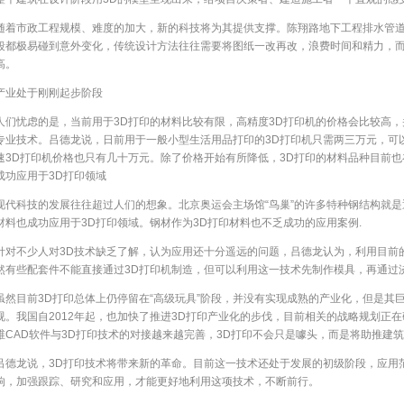
随着市政工程规模、难度的加大，新的科技将为其提供支撑。陈翔路地下工程排水管
段都极易碰到意外变化，传统设计方法往往需要将图纸一改再改，浪费时间和精力，而引
高。
产业处于刚刚起步阶段
人们忧虑的是，当前用于3D打印的材料比较有限，高精度3D打印机的价格会比较高，
专业技术。吕德龙说，日前用于一般小型生活用品打印的3D打印机只需两三万元，可
速3D打印机价格也只有几十万元。除了价格开始有所降低，3D打印的材料品种目前
成功应用于3D打印领域
现代科技的发展往往超过人们的想象。北京奥运会主场馆“鸟巢”的许多特种钢结构就是
材料也成功应用于3D打印领域。钢材作为3D打印材料也不乏成功的应用案例.
针对不少人对3D技术缺乏了解，认为应用还十分遥远的问题，吕德龙认为，利用目前
然有些配套件不能直接通过3D打印机制造，但可以利用这一技术先制作模具，再通过
虽然目前3D打印总体上仍停留在“高级玩具”阶段，并没有实现成熟的产业化，但是其
视。我国自2012年起，也加快了推进3D打印产业化的步伐，目前相关的战略规划正
维CAD软件与3D打印技术的对接越来越完善，3D打印不会只是噱头，而是将助推建
吕德龙说，3D打印技术将带来新的革命。目前这一技术还处于发展的初级阶段，应用
响，加强跟踪、研究和应用，才能更好地利用这项技术，不断前行。