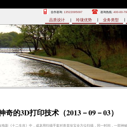
合作咨询:
13522095097
咨询热线:
400-00-7
品质设计
玲珑优势
业务类型
神奇的3D打印技术（2013－09－03）
在电影《十二生肖》中，成龙用扫描手套对兽首珍宝全方位扫描，同一时间，一部神