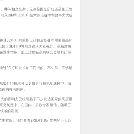
道、井等相当复杂，无论是图纸阶段还是施工阶
入BIM和3D打印技术则准确率和效率大大提
并且3D打印的前期设计和后期处理需要较高的
以预计3D打印将加速进入大众视野。高精度快
也在逐步增多。加工难度极高的钛合金材料已经
通过3D打印技术加工而成的。不久前，不锈钢
的3D打印技术可以更快更容易地制成模型；虽
浇铸的办法制造。
巨大的影响力已经引起了不少发达国家的高度重
在研究制定中。在国内，多数专家相信，随着三
筑领域的发展。
范围有限。我们要看到3D打印所带来的巨大影