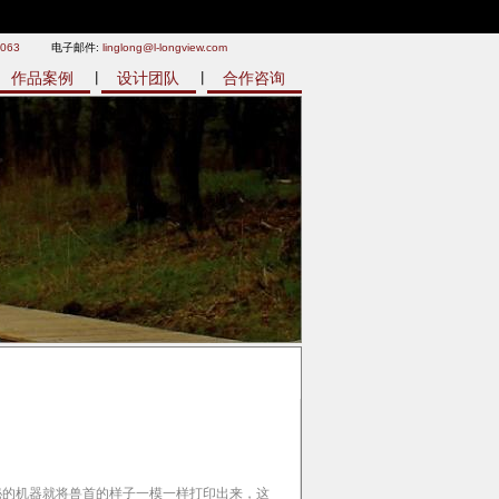
9063
电子邮件:
linglong@l-longview.com
作品案例
设计团队
合作咨询
秘的机器就将兽首的样子一模一样打印出来，这