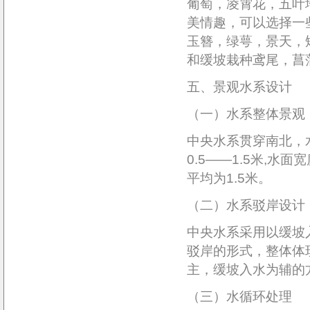
葡萄，凌霄花，五叶
美情趣，可以选择一
玉簪，绿萼，景天，
和缓坡栽种鸢尾，菖
五、景观水系设计
（一）水系整体景观
中央水系贯穿南北，
0.5——1.5米,水
平均为1.5米。
（二）水系驳岸设计
中央水系采用以缓坡
驳岸的形式，整体体
主，缓坡入水为辅的
（三）水循环处理