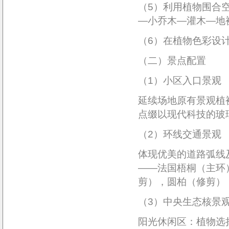
（5）利用植物围合
—小乔木—灌木—地
（6）在植物色彩设
（二）景点配置
（1）小区入口景观
延续场地原有景观植
点缀以现代科技的玻
（2）环线交通景观
体现优美的道路弧线
——法国梧桐（主环
剪），圆柏（修剪）
（3）中央生态核景
阳光休闲区：植物选