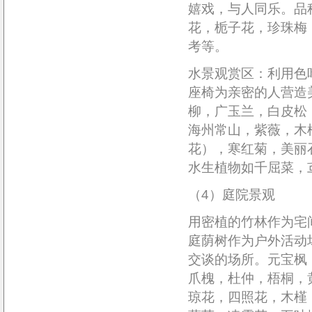
嬉戏，与人同乐。品
花，栀子花，珍珠梅
考等。
水景观赏区：利用色
座椅为亲密的人营造
柳，广玉兰，白皮松
海州常山，紫薇，木
花），寒红菊，美丽
水生植物如千屈菜，
（4）庭院景观
用密植的竹林作为宅
庭荫树作为户外活动
交谈的场所。元宝枫
爪槐，杜仲，梧桐，
琼花，四照花，木槿