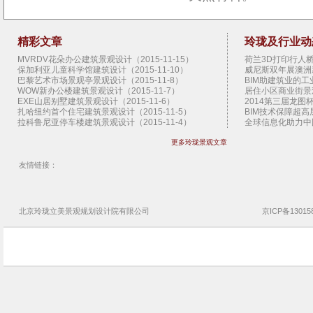
精彩文章
玲珑及行业动
MVRDV花朵办公建筑景观设计（2015-11-15）
荷兰3D打印行人桥景
保加利亚儿童科学馆建筑设计（2015-11-10）
威尼斯双年展澳洲新
巴黎艺术市场景观亭景观设计（2015-11-8）
BIM助建筑业的工业
WOW新办公楼建筑景观设计（2015-11-7）
居住小区商业街景观设
EXE山居别墅建筑景观设计（2015-11-6）
2014第三届龙图杯
扎哈纽约首个住宅建筑景观设计（2015-11-5）
BIM技术保障超高层
拉科鲁尼亚停车楼建筑景观设计（2015-11-4）
全球信息化助力中国
SHoP圣达菲艺术馆建筑景观设计（2015-11-3）
扎哈范儿的建筑（20
更多玲珑景观文章
曼哈顿地下公园概念景观设计（2015-11-2）
2013香港BIM会议
上海外滩艺术中心建筑景观设计（2015-11-1）
West 8景观设计公
江原道游客中心建筑景观设计（2015-10-30）
施工图审查制度的八大
友情链接：
扭转艺术博物馆建筑景观设计（2015-10-29）
园林景观设计公司设
Claridge伦敦景观亭景观设计（2015-10-28）
地产园林景观设计公
布鲁日艺术节运河景观设计（2015-10-27）
云时代 BIM的延伸需
希腊银阁别墅建筑景观设计（2015-10-26）
神奇的3D打印技术（
北京玲珑立美景观
规划设计院
有限公司
京ICP备13015
日本切分宅住宅建筑景观设计（2015-10-25）
BIM技术助香港建筑
TheRiver文化中心建筑景观设计（2015-10-24）
企业BIM实施需要了
芝加哥双年展景观亭景观设计（2015-10-23）
超高层管理难 BIM
Kresings动物园舍建筑景观设计（2015-10-22）
玲珑景观设计公司文
首尔Dior时尚店建筑景观设计（2015-10-21）
玲珑景观设计公司悦
温哥华艺术展廊建筑景观设计（2015-10-20）
解读园林景观设计公
斯坦福新艺术系馆建筑景观设计（2015-10-19）
玲珑景观设计公司乳
瑞典79&Park公寓建筑景观设计（2015-10-18）
玲珑景观设计公司唐
荷兰犹太屠杀纪念遗址景观设计（2015-10-17）
玲珑景观设计公司烟
Naman竹餐厅建筑景观设计（2015-10-16）
玲珑景观设计公司济