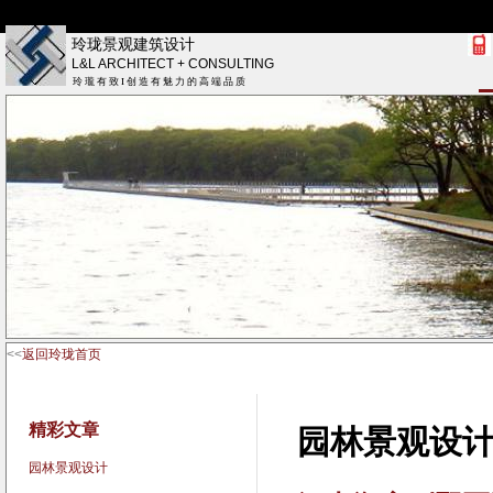
玲珑景观建筑设计
L&L ARCHITECT + CONSULTING
玲 瓏 有 致 I 创 造 有 魅 力 的 高 端 品 质
<<
返回玲珑首页
精彩文章
园林景观设
园林景观设计