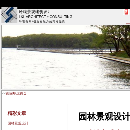
玲珑景观建筑设计
L&L ARCHITECT + CONSULTING
玲 瓏 有 致 I 创 造 有 魅 力 的 高 端 品 质
<<
返回玲珑首页
精彩文章
园林景观设
园林景观设计