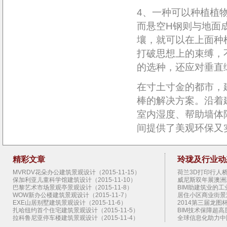
4、一种可以种植植
而悬空H钢则与地面
壤，就可以在上面种
打破思想上的束缚，
的选种，还应对垂直
在寸土寸金的都市，
棒的解决方案。沿着
室内湿度、帮助墙体
间提供了美观环保又
精彩文章
玲珑及行业动
MVRDV花朵办公建筑景观设计（2015-11-15）
荷兰3D打印行人桥景
保加利亚儿童科学馆建筑设计（2015-11-10）
威尼斯双年展澳洲新
巴黎艺术市场景观亭景观设计（2015-11-8）
BIM助建筑业的工业
WOW新办公楼建筑景观设计（2015-11-7）
居住小区商业街景观设
EXE山居别墅建筑景观设计（2015-11-6）
2014第三届龙图杯
扎哈纽约首个住宅建筑景观设计（2015-11-5）
BIM技术保障超高层
拉科鲁尼亚停车楼建筑景观设计（2015-11-4）
全球信息化助力中国
SHoP圣达菲艺术馆建筑景观设计（2015-11-3）
扎哈范儿的建筑（20