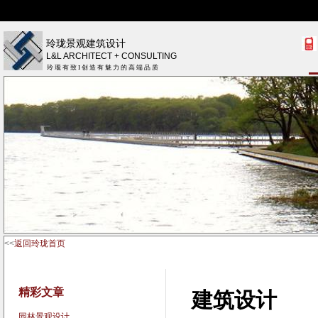
更多
玲珑景观建筑设计
L&L ARCHITECT + CONSULTING
玲 瓏 有 致 I 创 造 有 魅 力 的 高 端 品 质
<<
返回玲珑首页
精彩文章
建筑设计
园林景观设计